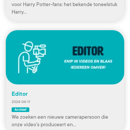
voor Harry Potter-fans: het bekende toneelstuk
Harry…
Editor
2024-04-11
Archief
We zoeken een nieuwe camerapersoon die
onze video's produceert en…