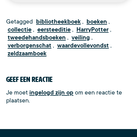
Getagged
bibliotheekboek
,
boeken
,
collectie
,
eersteeditie
,
HarryPotter
,
tweedehandsboeken
,
veiling
,
verborgenschat
,
waardevollevondst
,
zeldzaamboek
Geef een reactie
Je moet
ingelogd zijn op
om een reactie te
plaatsen.