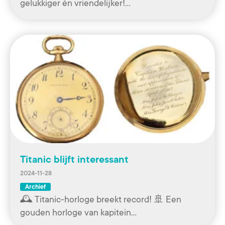
gelukkiger én vriendelijker!…
Titanic blijft interessant
2024-11-28
Archief
🕰️ Titanic-horloge breekt record! 🚢 Een
gouden horloge van kapitein…