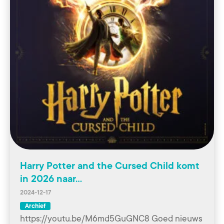
Harry Potter and the Cursed Child komt
in 2026 naar…
2024-12-17
Archief
https://youtu.be/M6md5GuGNC8 Goed nieuws