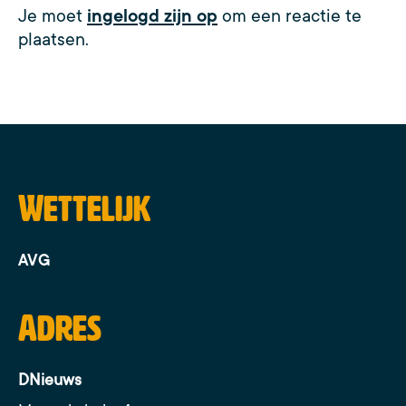
Je moet
ingelogd zijn op
om een reactie te
plaatsen.
Wettelijk
AVG
Adres
DNieuws