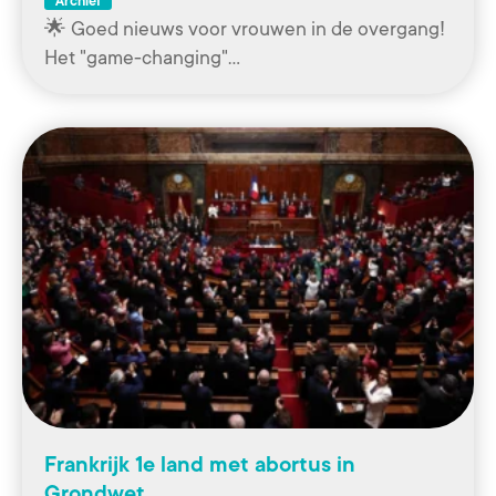
Archief
🌟 Goed nieuws voor vrouwen in de overgang!
Het "game-changing"…
Frankrijk 1e land met abortus in
Grondwet