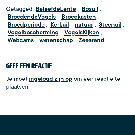
Getagged
BeleefdeLente
,
Bosuil
,
BroedendeVogels
,
Broedkasten
,
Broedperiode
,
Kerkuil
,
natuur
,
Steenuil
,
Vogelbescherming
,
VogelsKijken
,
Webcams
,
wetenschap
,
Zeearend
Geef een reactie
Je moet
ingelogd zijn op
om een reactie te
plaatsen.