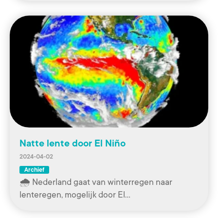
Natte lente door El Niño
2024-04-02
Archief
🌧️ Nederland gaat van winterregen naar
lenteregen, mogelijk door El…