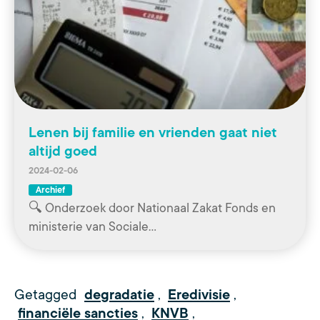
Lenen bij familie en vrienden gaat niet
altijd goed
2024-02-06
Archief
🔍 Onderzoek door Nationaal Zakat Fonds en
ministerie van Sociale…
Getagged
degradatie
,
Eredivisie
,
financiële sancties
,
KNVB
,