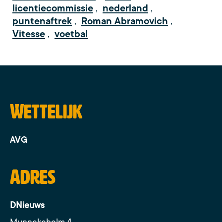
licentiecommissie
,
nederland
,
puntenaftrek
,
Roman Abramovich
,
Vitesse
,
voetbal
Wettelijk
AVG
Adres
DNieuws