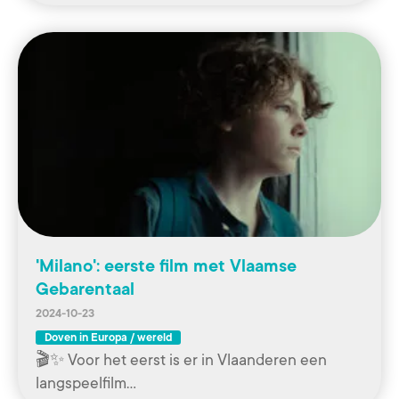
'Milano': eerste film met Vlaamse
Gebarentaal
2024-10-23
Doven in Europa / wereld
🎬✨ Voor het eerst is er in Vlaanderen een
langspeelfilm…