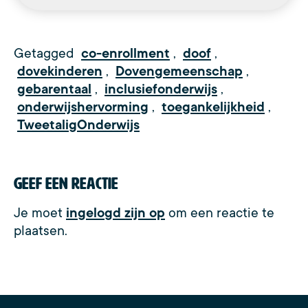
Getagged
co-enrollment
,
doof
,
dovekinderen
,
Dovengemeenschap
,
gebarentaal
,
inclusiefonderwijs
,
onderwijshervorming
,
toegankelijkheid
,
TweetaligOnderwijs
Geef een reactie
Je moet
ingelogd zijn op
om een reactie te
plaatsen.