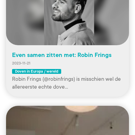
Even samen zitten met: Robin Frings
2023-11-21
Doven in Europa / wereld
Robin Frings (@robinfrings) is misschien wel de
allereerste echte dove…