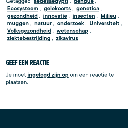
Getagged
aedesaegypti
,
dengue
,
Ecosysteem
,
gelekoorts
,
genetica
,
gezondheid
,
innovatie
,
insecten
,
Milieu
,
muggen
,
natuur
,
onderzoek
,
Universiteit
,
Volksgezondheid
,
wetenschap
,
ziektebestrijding
,
zikavirus
Geef een reactie
Je moet
ingelogd zijn op
om een reactie te
plaatsen.