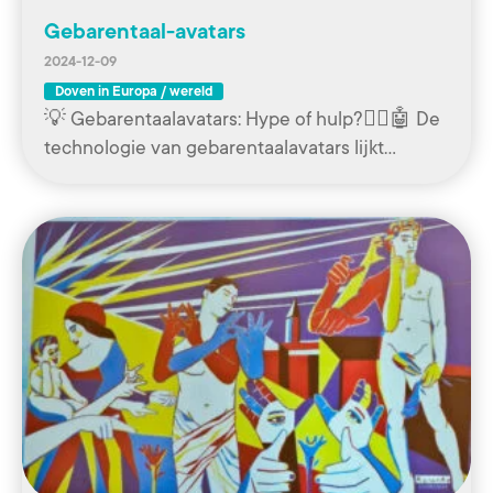
Gebarentaal-avatars
2024-12-09
Doven in Europa / wereld
💡 Gebarentaalavatars: Hype of hulp?🧏‍♀️🤖 De
technologie van gebarentaalavatars lijkt…