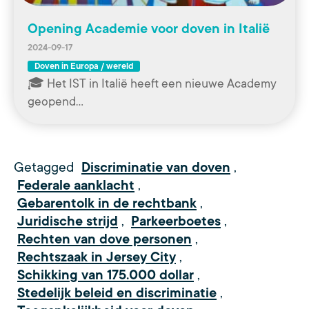
Opening Academie voor doven in Italië
2024-09-17
Doven in Europa / wereld
🎓 Het IST in Italië heeft een nieuwe Academy
geopend…
Getagged
Discriminatie van doven
,
Federale aanklacht
,
Gebarentolk in de rechtbank
,
Juridische strijd
,
Parkeerboetes
,
Rechten van dove personen
,
Rechtszaak in Jersey City
,
Schikking van 175.000 dollar
,
Stedelijk beleid en discriminatie
,