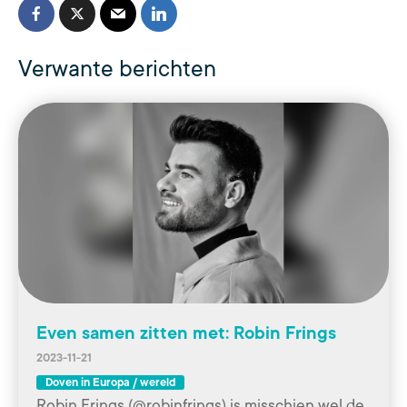
Verwante berichten
Even samen zitten met: Robin Frings
2023-11-21
Doven in Europa / wereld
Robin Frings (@robinfrings) is misschien wel de