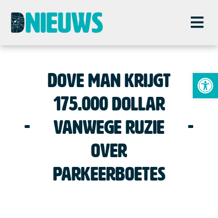
To
Dove man krijgt
175.000 dollar
vanwege ruzie
over
parkeerboetes