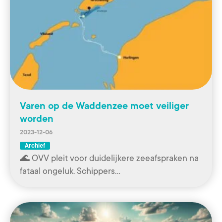
Varen op de Waddenzee moet veiliger
worden
2023-12-06
Archief
🌊 OVV pleit voor duidelijkere zeeafspraken na
fataal ongeluk. Schippers…