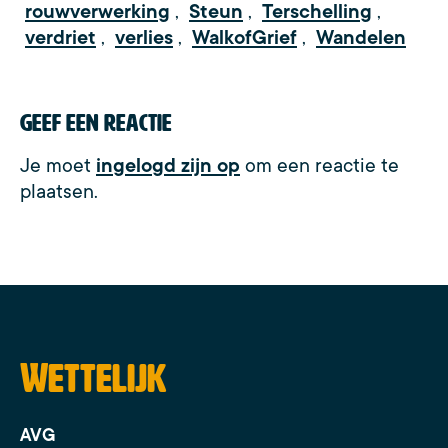
rouwverwerking
,
Steun
,
Terschelling
,
verdriet
,
verlies
,
WalkofGrief
,
Wandelen
Geef een reactie
Je moet
ingelogd zijn op
om een reactie te
plaatsen.
Wettelijk
AVG