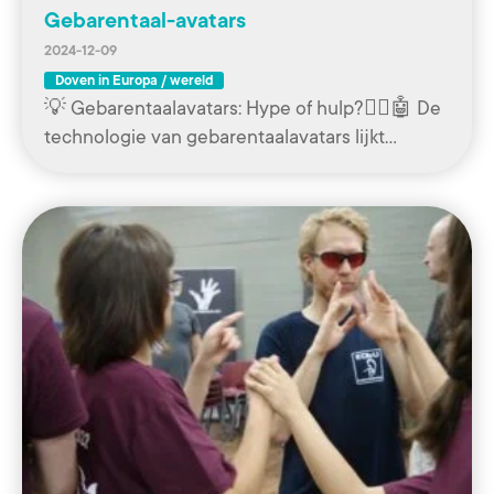
Gebarentaal-avatars
2024-12-09
Doven in Europa / wereld
💡 Gebarentaalavatars: Hype of hulp?🧏‍♀️🤖 De
technologie van gebarentaalavatars lijkt…