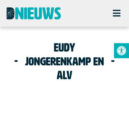
To
EUDY
Jongerenkamp en
ALV