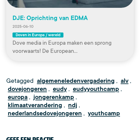
DJE: Oprichting van EDMA
2025-06-10
Doven in Europa / wereld
Dove media in Europa maken een sprong
voorwaarts! De European…
Getagged
algemeneledenvergadering
,
alv
,
dovejongeren
,
eudy
,
eudyyouthcamp
,
europa
,
jongerenkamp
,
klimaatverandering
,
ndj
,
nederlandsedovejongeren
,
youthcamp
Geef een reactie