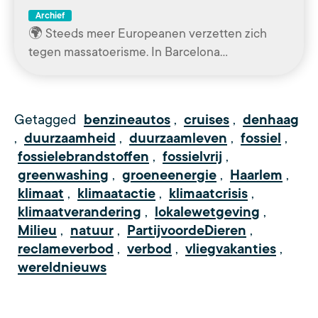
Archief
🌍 Steeds meer Europeanen verzetten zich
tegen massatoerisme. In Barcelona…
Getagged
benzineautos
,
cruises
,
denhaag
,
duurzaamheid
,
duurzaamleven
,
fossiel
,
fossielebrandstoffen
,
fossielvrij
,
greenwashing
,
groeneenergie
,
Haarlem
,
klimaat
,
klimaatactie
,
klimaatcrisis
,
klimaatverandering
,
lokalewetgeving
,
Milieu
,
natuur
,
PartijvoordeDieren
,
reclameverbod
,
verbod
,
vliegvakanties
,
wereldnieuws