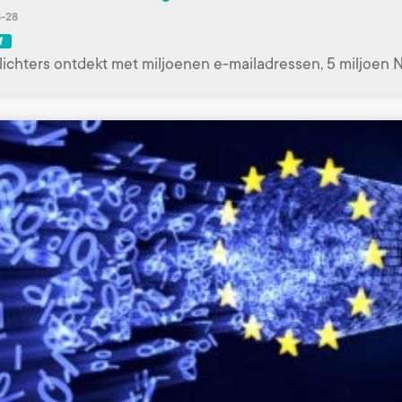
-28
f
ichters ontdekt met miljoenen e-mailadressen, 5 miljoen 