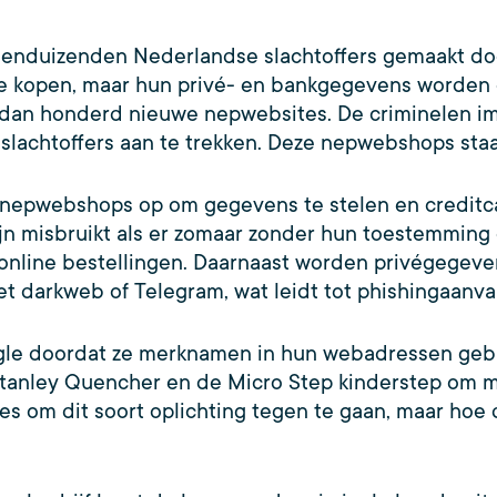
tienduizenden Nederlandse slachtoffers gemaakt d
e kopen, maar hun privé- en bankgegevens worden g
 dan honderd nieuwe nepwebsites. De criminelen im
slachtoffers aan te trekken. Deze nepwebshops st
 nepwebshops op om gegevens te stelen en creditca
jn misbruikt als er zomaar zonder hun toestemming 
 online bestellingen. Daarnaast worden privégegev
 darkweb of Telegram, wat leidt tot phishingaanval
e doordat ze merknamen in hun webadressen gebr
 Stanley Quencher en de Micro Step kinderstep om 
tes om dit soort oplichting tegen te gaan, maar ho