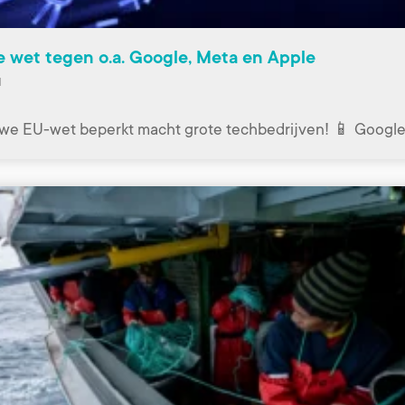
 wet tegen o.a. Google, Meta en Apple
1
we EU-wet beperkt macht grote techbedrijven! 📱 Google