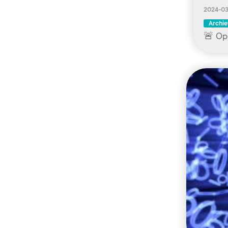
2024-03
Archie
🚨 Opl