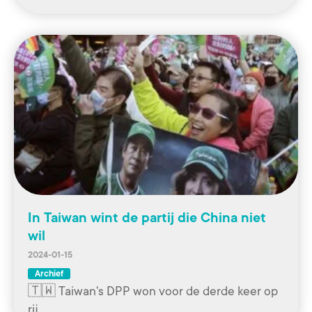
In Taiwan wint de partij die China niet
wil
2024-01-15
Archief
🇹🇼 Taiwan's DPP won voor de derde keer op
rij,…