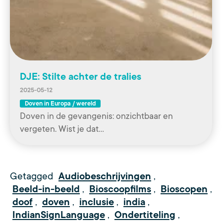
DJE: Stilte achter de tralies
2025-05-12
Doven in Europa / wereld
Doven in de gevangenis: onzichtbaar en
vergeten. Wist je dat…
Getagged
Audiobeschrijvingen
,
Beeld-in-beeld
,
Bioscoopfilms
,
Bioscopen
,
doof
,
doven
,
inclusie
,
india
,
IndianSignLanguage
,
Ondertiteling
,