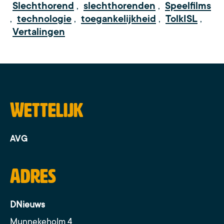
Slechthorend
,
slechthorenden
,
Speelfilms
,
technologie
,
toegankelijkheid
,
TolkISL
,
Vertalingen
Wettelijk
AVG
Adres
DNieuws
Munnekeholm 4