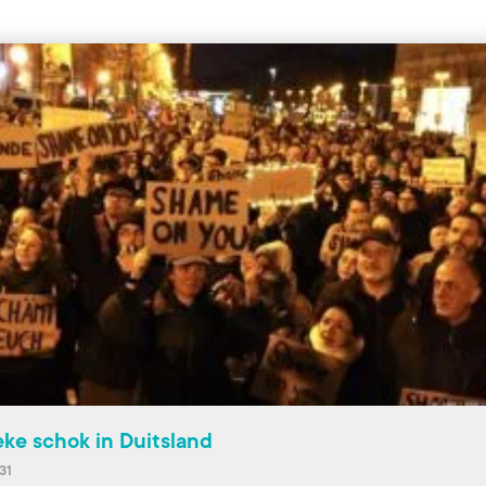
ieke schok in Duitsland
31