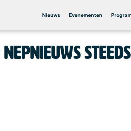
Nieuws
Evenementen
Progra
 nepnieuws steed