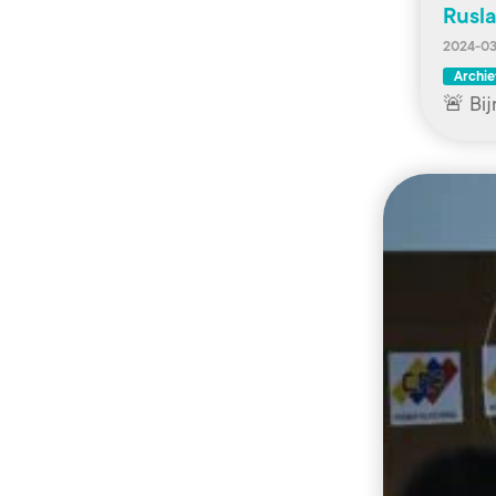
Rusla
2024-03
Archie
🚨 Bij