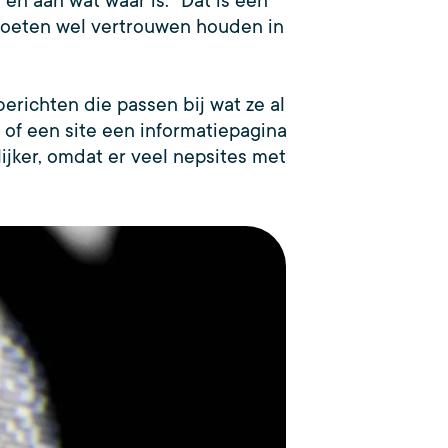
en aan wat waar is. “Dat is een
 moeten wel vertrouwen houden in
richten die passen bij wat ze al
d of een site een informatiepagina
jker, omdat er veel nepsites met