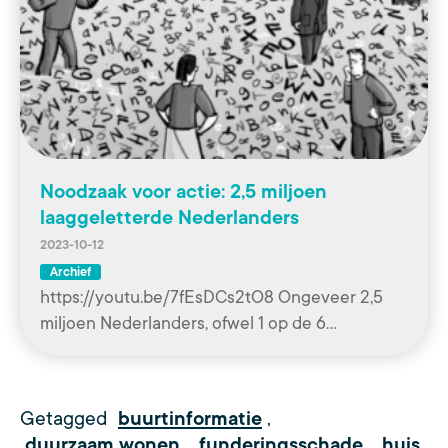
Noodzaak voor actie: 2,5 miljoen
laaggeletterde Nederlanders
2023-10-12
Archief
https://youtu.be/7fEsDCs2tO8 Ongeveer 2,5
miljoen Nederlanders, ofwel 1 op de 6…
Getagged
buurtinformatie
,
duurzaam wonen
,
funderingsschade
,
huis