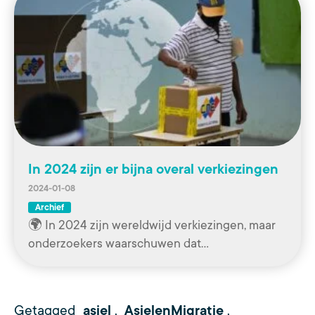
In 2024 zijn er bijna overal verkiezingen
2024-01-08
Archief
🌍 In 2024 zijn wereldwijd verkiezingen, maar
onderzoekers waarschuwen dat…
Getagged
asiel
,
AsielenMigratie
,