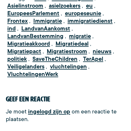
Asielinstroom
,
asielzoekers
,
eu
,
EuropeesParlement
,
europeseunie
,
Frontex
,
Immigratie
,
immigratiedienst
,
ind
,
LandvanAankomst
,
LandvanBestemming
,
migratie
,
Migratieakkoord
,
Migratiedeal
,
Migratiepact
,
Migratiestroom
,
nieuws
,
politiek
,
SaveTheChildren
,
TerApel
,
Veiligelanders
,
vluchtelingen
,
VluchtelingenWerk
Geef een reactie
Je moet
ingelogd zijn op
om een reactie te
plaatsen.