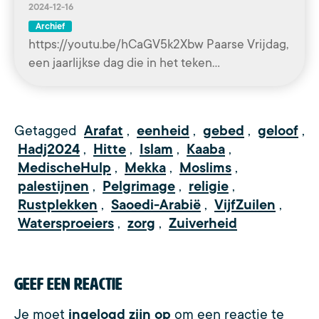
2024-12-16
Archief
https://youtu.be/hCaGV5k2Xbw Paarse Vrijdag,
een jaarlijkse dag die in het teken…
Getagged
Arafat
,
eenheid
,
gebed
,
geloof
,
Hadj2024
,
Hitte
,
Islam
,
Kaaba
,
MedischeHulp
,
Mekka
,
Moslims
,
palestijnen
,
Pelgrimage
,
religie
,
Rustplekken
,
Saoedi-Arabië
,
VijfZuilen
,
Watersproeiers
,
zorg
,
Zuiverheid
Geef een reactie
Je moet
ingelogd zijn op
om een reactie te