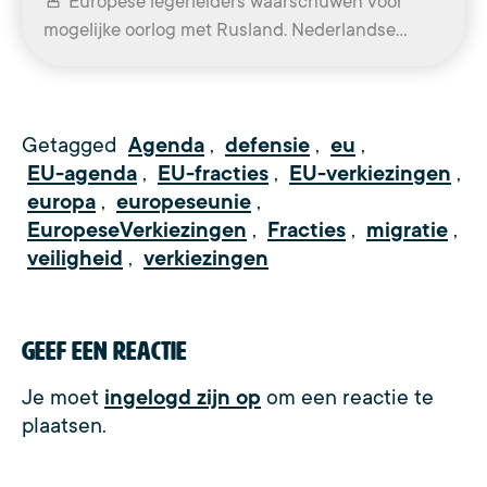
🚨 Europese legerleiders waarschuwen voor
mogelijke oorlog met Rusland. Nederlandse…
Getagged
Agenda
,
defensie
,
eu
,
EU-agenda
,
EU-fracties
,
EU-verkiezingen
,
europa
,
europeseunie
,
EuropeseVerkiezingen
,
Fracties
,
migratie
,
veiligheid
,
verkiezingen
Geef een reactie
Je moet
ingelogd zijn op
om een reactie te
plaatsen.