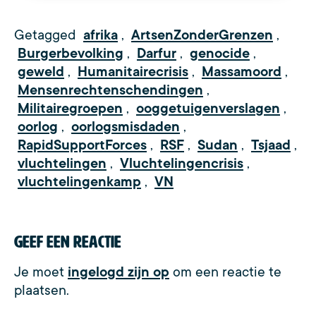
Getagged
afrika
,
ArtsenZonderGrenzen
,
Burgerbevolking
,
Darfur
,
genocide
,
geweld
,
Humanitairecrisis
,
Massamoord
,
Mensenrechtenschendingen
,
Militairegroepen
,
ooggetuigenverslagen
,
oorlog
,
oorlogsmisdaden
,
RapidSupportForces
,
RSF
,
Sudan
,
Tsjaad
,
vluchtelingen
,
Vluchtelingencrisis
,
vluchtelingenkamp
,
VN
Geef een reactie
Je moet
ingelogd zijn op
om een reactie te
plaatsen.