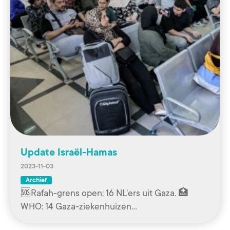
Update Israël-Hamas
2023-11-03
Archief
🆘Rafah-grens open; 16 NL'ers uit Gaza. 🏥
WHO: 14 Gaza-ziekenhuizen…