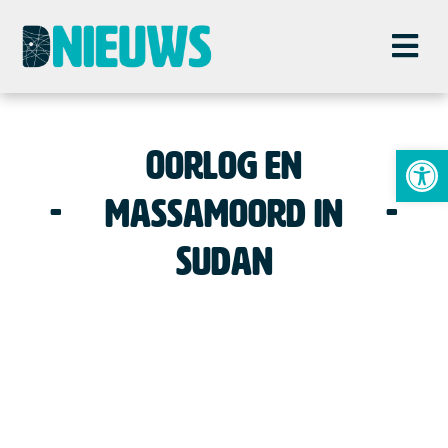
To
Oorlog en
massamoord in
Sudan