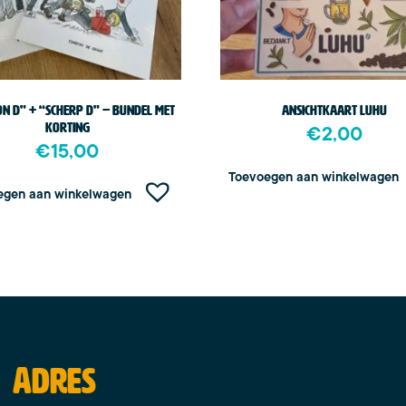
n D” + “Scherp D” – bundel met
Ansichtkaart Luhu
korting
€
2,00
€
15,00
Toevoegen aan winkelwagen
egen aan winkelwagen
Adres