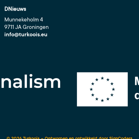
DNieuws
Munnekeholm 4
9711 JA Groningen
info@turkoois.eu
© 2026 Turkoois – Ontworpen en ontwikkeld door
SignCoders