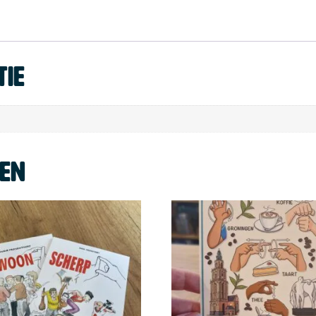
tie
ten