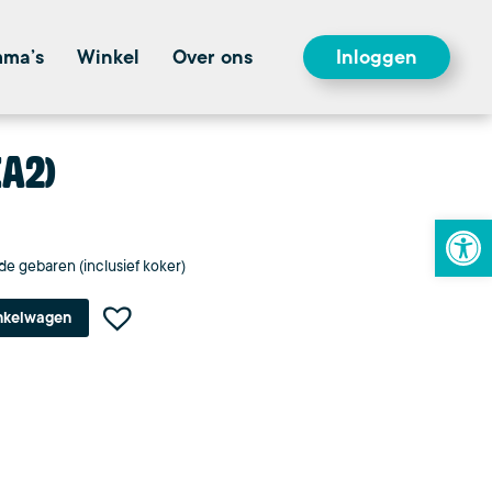
mma’s
Winkel
Over ons
Inloggen
(A2)
To
e gebaren (inclusief koker)
nkelwagen