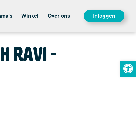
mma’s
Winkel
Over ons
Inloggen
h Ravi
To