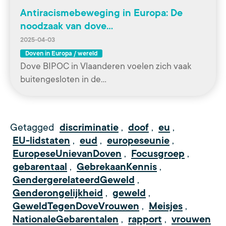
Antiracismebeweging in Europa: De
noodzaak van dove…
2025-04-03
Doven in Europa / wereld
Dove BIPOC in Vlaanderen voelen zich vaak
buitengesloten in de…
Getagged
discriminatie
,
doof
,
eu
,
EU-lidstaten
,
eud
,
europeseunie
,
EuropeseUnievanDoven
,
Focusgroep
,
gebarentaal
,
GebrekaanKennis
,
GendergerelateerdGeweld
,
Genderongelijkheid
,
geweld
,
GeweldTegenDoveVrouwen
,
Meisjes
,
NationaleGebarentalen
,
rapport
,
vrouwen