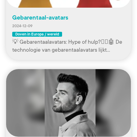
Gebarentaal-avatars
2024-12-09
Doven in Europa / wereld
💡 Gebarentaalavatars: Hype of hulp?🧏‍♀️🤖 De
technologie van gebarentaalavatars lijkt…