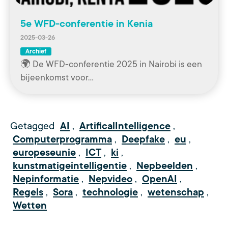
5e WFD-conferentie in Kenia
2025-03-26
Archief
🌍 De WFD-conferentie 2025 in Nairobi is een
bijeenkomst voor…
Getagged
AI
,
ArtificalIntelligence
,
Computerprogramma
,
Deepfake
,
eu
,
europeseunie
,
ICT
,
ki
,
kunstmatigeintelligentie
,
Nepbeelden
,
Nepinformatie
,
Nepvideo
,
OpenAI
,
Regels
,
Sora
,
technologie
,
wetenschap
,
Wetten