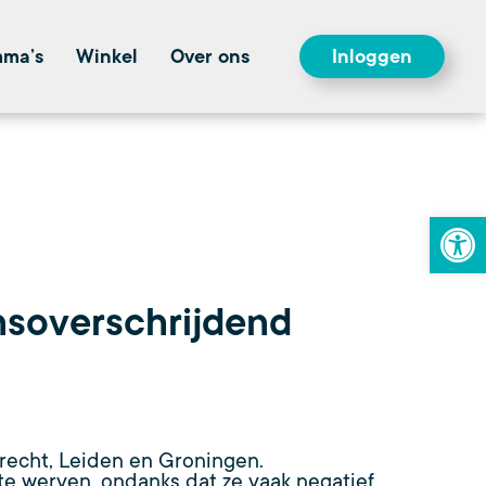
mma’s
Winkel
Over ons
Inloggen
To
nsoverschrijdend
recht, Leiden en Groningen.
e werven, ondanks dat ze vaak negatief