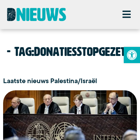
To
Tag:
DonatiesStopgezet
Laatste nieuws Palestina/Israël