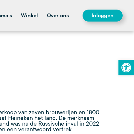
mma’s
Winkel
Over ons
Inloggen
To
 verkoop van zeven brouwerijen en 1800
laat Heineken het land. De merknaam
land was na de Russische inval in 2022
en een verantwoord vertrek.