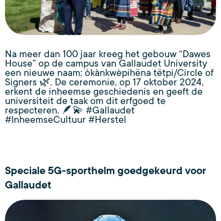
Na meer dan 100 jaar kreeg het gebouw “Dawes
House” op de campus van Gallaudet University
een nieuwe naam: òkànkwèpihëna tëtpi/Circle of
Signers 🌿. De ceremonie, op 17 oktober 2024,
erkent de inheemse geschiedenis en geeft de
universiteit de taak om dit erfgoed te
respecteren. 🪶💫 #Gallaudet
#InheemseCultuur #Herstel
Speciale 5G-sporthelm goedgekeurd voor
Gallaudet