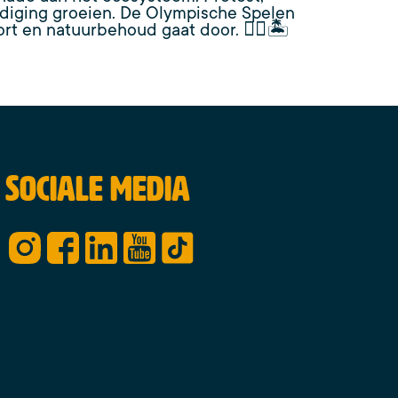
adiging groeien. De Olympische Spelen
rt en natuurbehoud gaat door. 🏄‍♂️🏝️
Sociale media