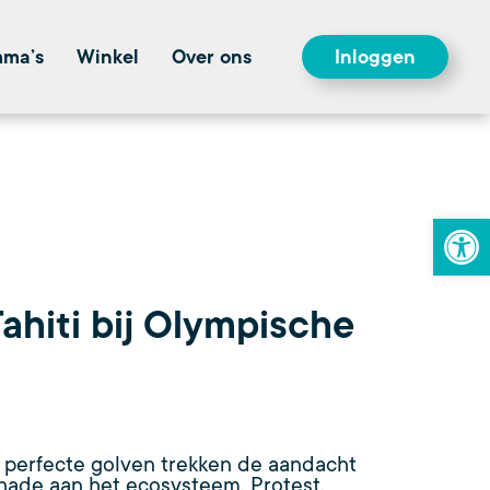
mma’s
Winkel
Over ons
Inloggen
To
ahiti bij Olympische
e perfecte golven trekken de aandacht
hade aan het ecosysteem. Protest,