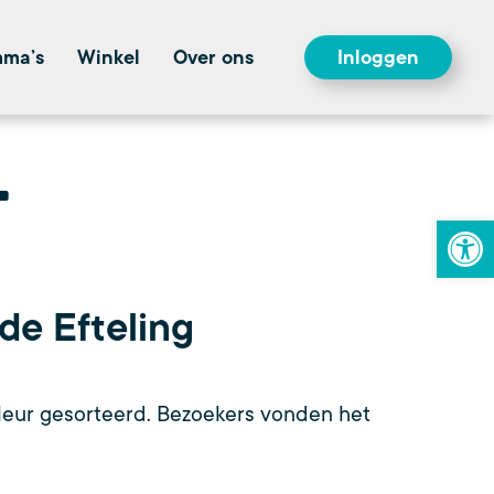
mma’s
Winkel
Over ons
Inloggen
To
de Efteling
kleur gesorteerd. Bezoekers vonden het