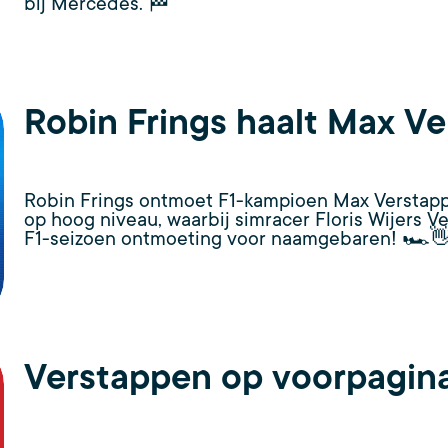
bij Mercedes. 🏁
Robin Frings haalt Max V
Robin Frings ontmoet F1-kampioen Max Verstappe
op hoog niveau, waarbij simracer Floris Wijers V
F1-seizoen ontmoeting voor naamgebaren! 🏎️
Verstappen op voorpagin