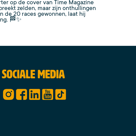
rter op de cover van Time Magazine
reekt zelden, maar zijn onthullingen
an de 20 races gewonnen, laat hij
ing. 🏁✨
Sociale media