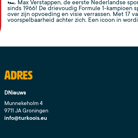
🏎️ Max Verstappen, de eerste Nederlandse spo
sinds 1966! De drievoudig Formule 1-kampioen sp
over zijn opvoeding en visie verrassen. Met 17 v
voorspelbaarheid achter zich. Een icoon in word
Adres
DNieuws
Munnekeholm 4
9711 JA Groningen
info@turkoois.eu