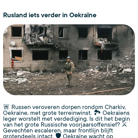
Rusland iets verder in Oekraïne
🚨 Russen veroveren dorpen rondom Charkiv,
Oekraïne, met grote terreinwinst. 🏞️ Oekraïens
leger worstelt met verdediging. Is dit het begin
van het grote Russische voorjaarsoffensief? ⚔️
Gevechten escaleren, maar frontlijn blijft
grotendeels intact. 🛡️ Oekraïne wacht op