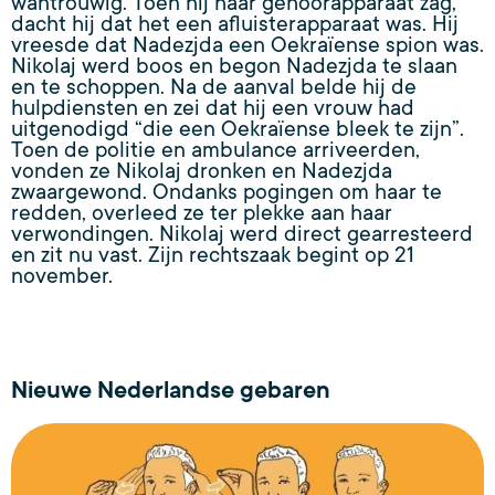
wantrouwig. Toen hij haar gehoorapparaat zag,
dacht hij dat het een afluisterapparaat was. Hij
vreesde dat Nadezjda een Oekraïense spion was.
Nikolaj werd boos en begon Nadezjda te slaan
en te schoppen. Na de aanval belde hij de
hulpdiensten en zei dat hij een vrouw had
uitgenodigd “die een Oekraïense bleek te zijn”.
Toen de politie en ambulance arriveerden,
vonden ze Nikolaj dronken en Nadezjda
zwaargewond. Ondanks pogingen om haar te
redden, overleed ze ter plekke aan haar
verwondingen. Nikolaj werd direct gearresteerd
en zit nu vast. Zijn rechtszaak begint op 21
november.
Nieuwe Nederlandse gebaren