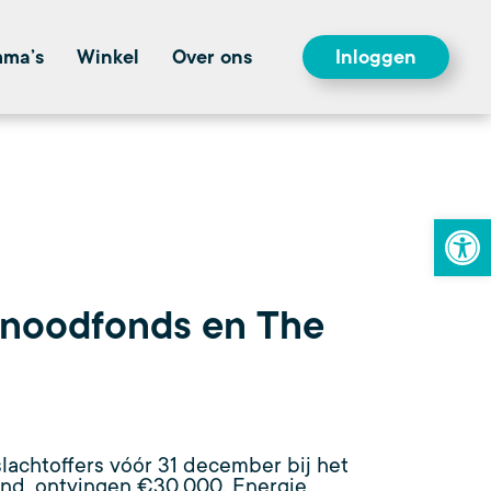
mma’s
Winkel
Over ons
Inloggen
To
enoodfonds en The
lachtoffers vóór 31 december bij het
kend, ontvingen €30.000. Energie