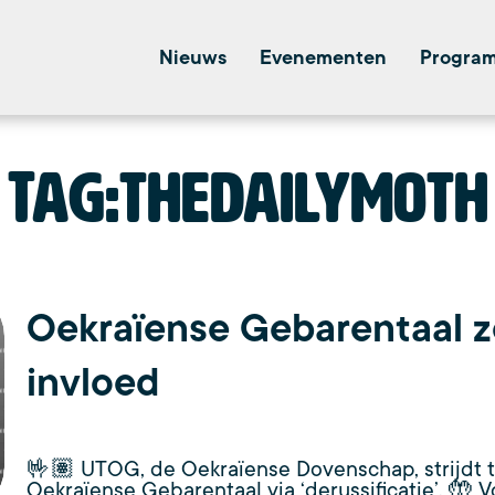
Nieuws
Evenementen
Progra
Tag:
thedailymoth
Oekraïense Gebarentaal 
invloed
🤟🏽 UTOG, de Oekraïense Dovenschap, strijdt 
Oekraïense Gebarentaal via ‘derussificatie’. 🤲 V