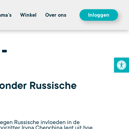
mma’s
Winkel
Over ons
Inloggen
To
zonder Russische
tegen Russische invloeden in de
oorzitter Iryna Chepchina legt uit hoe