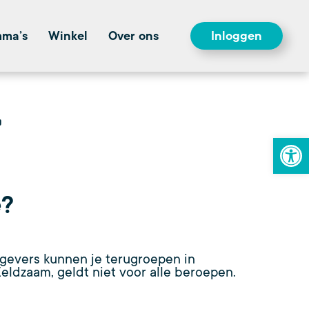
mma’s
Winkel
Over ons
Inloggen
To
e?
kgevers kunnen je terugroepen in
ldzaam, geldt niet voor alle beroepen.