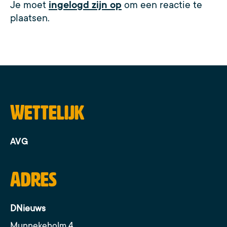
Je moet
ingelogd zijn op
om een reactie te
plaatsen.
Wettelijk
AVG
Adres
DNieuws
Munnekeholm 4