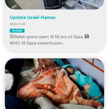
Update Israël-Hamas
2023-11-03
Archief
🆘Rafah-grens open; 16 NL'ers uit Gaza. 🏥
WHO: 14 Gaza-ziekenhuizen…