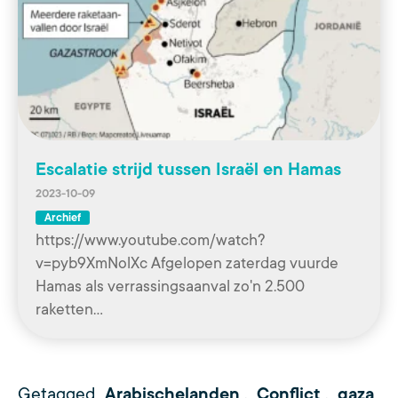
Escalatie strijd tussen Israël en Hamas
2023-10-09
Archief
https://www.youtube.com/watch?
v=pyb9XmNolXc Afgelopen zaterdag vuurde
Hamas als verrassingsaanval zo'n 2.500
raketten…
Getagged
Arabischelanden
,
Conflict
,
gaza