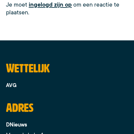
Je moet
ingelogd zijn op
om een reactie te
plaatsen.
Wettelijk
AVG
Adres
DNieuws