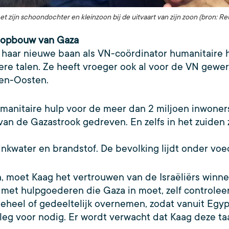
 zijn schoondochter en kleinzoon bij de uitvaart van zijn zoon (bron: Reu
eropbouw van Gaza
n haar nieuwe baan als VN-coördinator humanitaire
ere talen. Ze heeft vroeger ook al voor de VN gewer
dden-Oosten.
humanitaire hulp voor de meer dan 2 miljoen inwoner
an de Gazastrook gedreven. En zelfs in het zuiden zi
rinkwater en brandstof. De bevolking lijdt onder vo
moet Kaag het vertrouwen van de Israëliërs winnen
 met hulpgoederen die Gaza in moet, zelf controlee
geheel of gedeeltelijk overnemen, zodat vanuit Egy
rleg voor nodig. Er wordt verwacht dat Kaag deze t