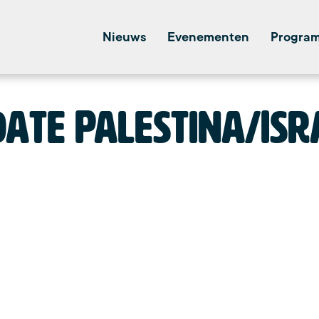
Nieuws
Evenementen
Progra
ate Palestina/Is