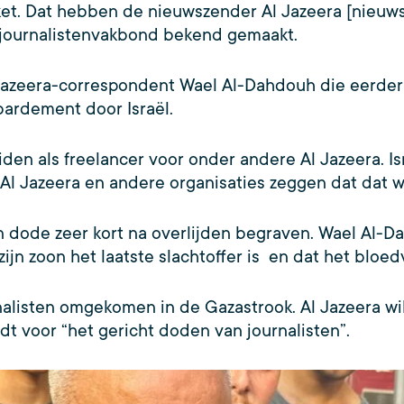
aket. Dat hebben de nieuwszender Al Jazeera [nieuw
ke journalistenvakbond bekend gemaakt.
Jazeera-correspondent Wael Al-Dahdouh die eerder a
bardement door Israël.
en als freelancer voor onder andere Al Jazeera. Isr
Al Jazeera en andere organisaties zeggen dat dat we
en dode zeer kort na overlijden begraven. Wael Al
 zijn zoon het laatste slachtoffer is en dat het bloe
rnalisten omgekomen in de Gazastrook. Al Jazeera wil 
dt voor “het gericht doden van journalisten”.