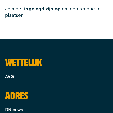
Je moet
ingelogd zijn op
om een reactie te
plaatsen.
Wettelijk
AVG
Adres
DNieuws