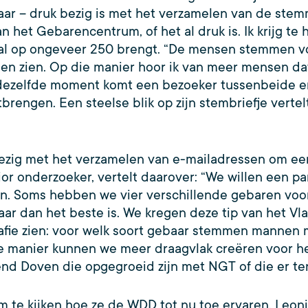
aar – druk bezig is met het verzamelen van de stem
het Gebarencentrum, of het al druk is. Ik krijg te h
ntal op ongeveer 250 brengt. “De mensen stemmen voo
llen zien. Op die manier hoor ik van meer mensen da
dezelfde moment komt een bezoeker tussenbeide en 
tbrengen. Een steelse blik op zijn stembriefje vertel
 bezig met het verzamelen van e-mailadressen om e
ior onderzoeker, vertelt daarover: “We willen een 
en. Soms hebben we vier verschillende gebaren voo
aar dan het beste is. We kregen deze tip van het V
fie zien: voor welk soort gebaar stemmen mannen 
e manier kunnen we meer draagvlak creëren voor h
d Doven die opgegroeid zijn met NGT of die er tenm
 te kijken hoe ze de WDD tot nu toe ervaren. Leonie