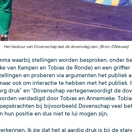
Het bestuur van Dovenschap laat de dovenvlag zien. (Bron: DNieuws)
ma waarbij stellingen worden besproken, onder be
ke van Kampen en Tobias de Ronde) en een griffier 
ellingen en proberen via argumenten het publiek aan
aar ook om interactie te hebben met het publiek. Ik 
 erg druk” en “Dovenschap vertegenwoordigt de do
uk worden verdedigd door Tobias en Annemieke. Tobia
beroepskrachten bij bijvoorbeeld Dovenschap veel b
hun positie en dus niet te lui mogen zijn.
erkennen. Ik zie dat het al aardig druk is bij de st