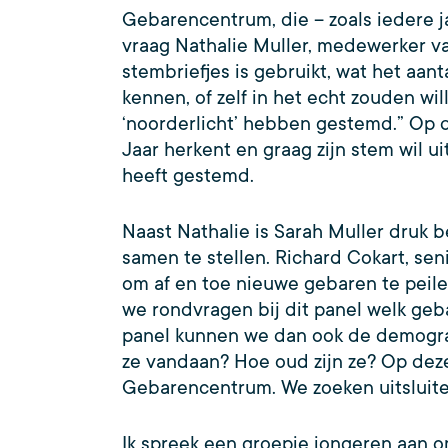
Gebarencentrum, die – zoals iedere j
vraag Nathalie Muller, medewerker van 
stembriefjes is gebruikt, wat het aa
kennen, of zelf in het echt zouden wi
‘noorderlicht’ hebben gestemd.” Op 
Jaar herkent en graag zijn stem wil ui
heeft gestemd.
Naast Nathalie is Sarah Muller druk
samen te stellen. Richard Cokart, sen
om af en toe nieuwe gebaren te peil
we rondvragen bij dit panel welk geb
panel kunnen we dan ook de demogra
ze vandaan? Hoe oud zijn ze? Op dez
Gebarencentrum. We zoeken uitsluiten
Ik spreek een groepje jongeren aan om