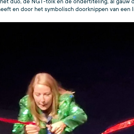
 het duo, de NGT-tolk en de ondertiteling, al gauw d
in heeft en door het symbolisch doorknippen van een