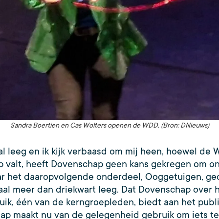
Sandra Boertien en Cas Wolters openen de WDD. (Bron: DNieuws)
l leeg en ik kijk verbaasd om mij heen, hoewel d
 valt, heeft Dovenschap geen kans gekregen om onde
 naar het daaropvolgende onderdeel, Ooggetuigen, g
zaal meer dan driekwart leeg. Dat Dovenschap over he
uik, één van de kerngroepleden, biedt aan het publi
p maakt nu van de gelegenheid gebruik om iets te 