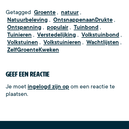
Getagged
Groente
,
natuur
,
Natuurbeleving
,
OntsnappenaanDrukte
,
Ontspanning
,
populair
,
Tuinbond
,
Tuinieren
,
Verstedelijking
,
Volkstuinbond
,
Volkstuinen
,
Volkstuinieren
,
Wachtlijsten
,
ZelfGroenteKweken
Geef een reactie
Je moet
ingelogd zijn op
om een reactie te
plaatsen.