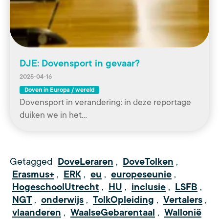
DJE: Dovensport in gevaar?
2025-04-16
Doven in Europa / wereld
Dovensport in verandering: in deze reportage
duiken we in het…
Getagged
DoveLeraren
,
DoveTolken
,
Erasmus+
,
ERK
,
eu
,
europeseunie
,
HogeschoolUtrecht
,
HU
,
inclusie
,
LSFB
,
NGT
,
onderwijs
,
TolkOpleiding
,
Vertalers
,
vlaanderen
,
WaalseGebarentaal
,
Wallonië