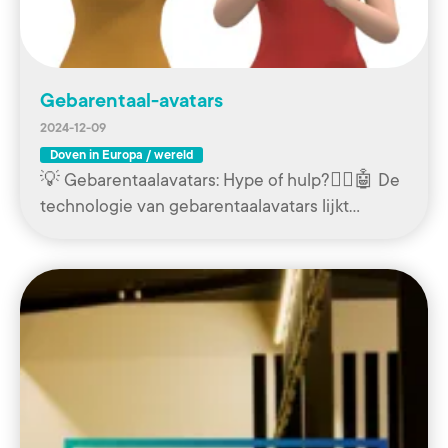
Gebarentaal-avatars
2024-12-09
Doven in Europa / wereld
💡 Gebarentaalavatars: Hype of hulp?🧏‍♀️🤖 De
technologie van gebarentaalavatars lijkt…