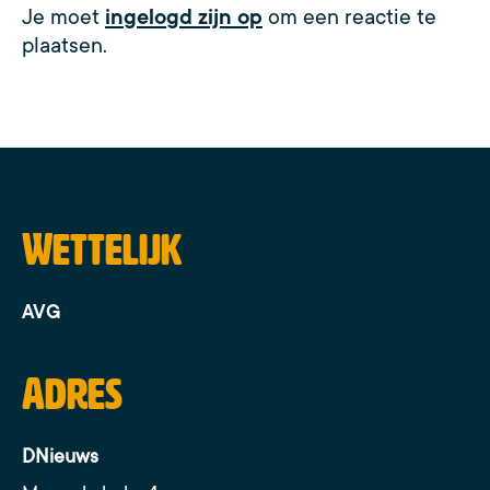
Je moet
ingelogd zijn op
om een reactie te
plaatsen.
Wettelijk
AVG
Adres
DNieuws