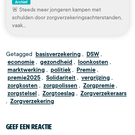
Archief
🚨 Steeds meer jongeren kampen met
schulden door zorgverzekeringsachterstanden,
vaak…
Getagged
basisverzekering
,
DSW
,
economie
,
gezondheid
,
loonkosten
,
marktwerking
,
politiek
,
Premie
,
premie2025
,
Solidariteit
,
vergrijzing
,
zorgkosten
,
zorgpolissen
,
Zorgpremie
,
zorgstelsel
,
Zorgtoeslag
,
Zorgverzekeraars
,
Zorgverzekering
Geef een reactie