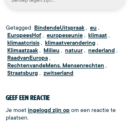
Getagged
BindendeUitspraak
,
eu
,
EuropeesHof
,
europeseunie
,
klimaat
,
klimaatcrisis
,
klimaatverandering
,
Klimaatzaak
,
Milieu
,
natuur
,
nederland
,
RaadvanEuropa
,
RechtenvandeMens. Mensenrechten
,
Straatsburg
,
zwitserland
Geef een reactie
Je moet
ingelogd zijn op
om een reactie te
plaatsen.