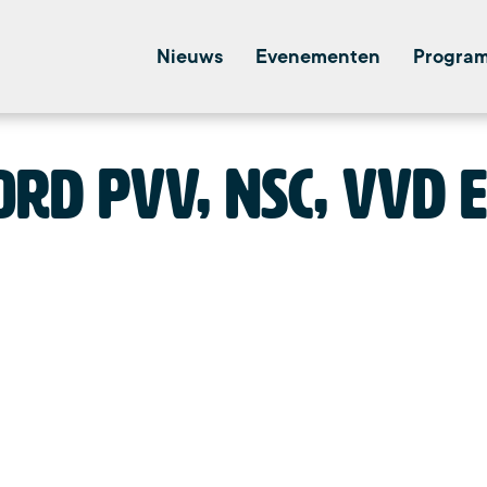
Nieuws
Evenementen
Progra
rd PVV, NSC, VVD 