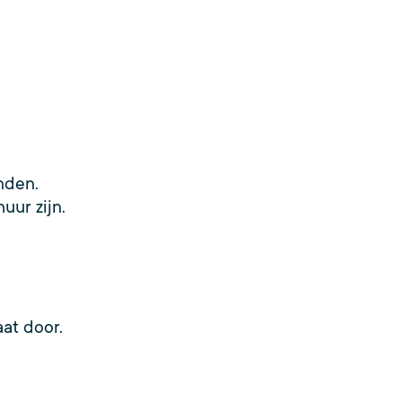
nden.
ur zijn.
at door.