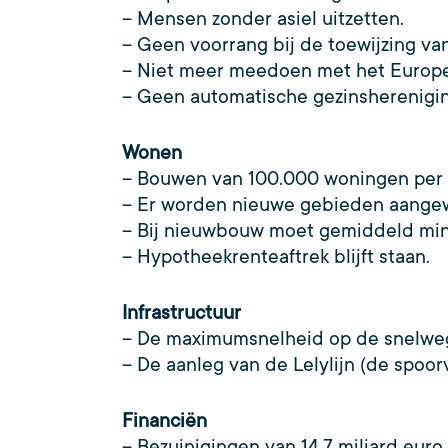
– Mensen zonder asiel uitzetten.
– Geen voorrang bij de toewijzing va
– Niet meer meedoen met het Europee
– Geen automatische gezinsherenigin
Wonen
– Bouwen van 100.000 woningen per k
– Er worden nieuwe gebieden aangew
– Bij nieuwbouw moet gemiddeld mini
– Hypotheekrenteaftrek blijft staan.
Infrastructuur
– De maximumsnelheid op de snelweg 
– De aanleg van de Lelylijn (de spoo
Financiën
– Bezuinigingen van 14,7 miljard euro 