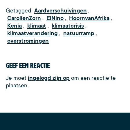
Getagged
Aardverschuivingen
,
CarolienZorn
,
ElNino
,
HoornvanAfrika
,
Kenia
,
klimaat
,
klimaatcrisis
,
klimaatverandering
,
natuurramp
,
overstromingen
Geef een reactie
Je moet
ingelogd zijn op
om een reactie te
plaatsen.