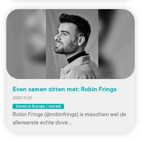
Even samen zitten met: Robin Frings
2023-11-21
Doven in Europa / wereld
Robin Frings (@robinfrings) is misschien wel de
allereerste echte dove…