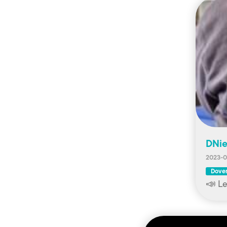
DNie
2023-0
Doven
📣 Le