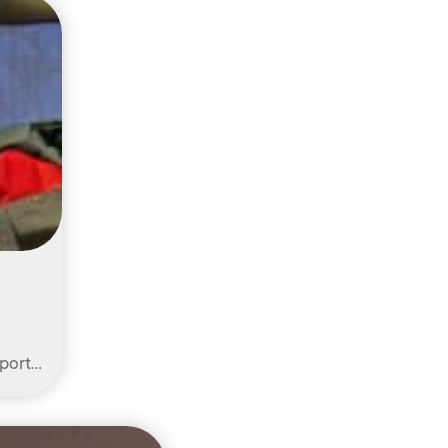
pport…