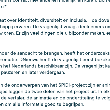
Soms is contact met anderen moeilijk, en kunt u zic
r u?”
at over identiteit, diversiteit en inclusie. Hoe d
chappij ervaren. De vragenlijst vraagt deelnemers o
w oren. Er zijn veel dingen die u bijzonder maken, 
onder de aandacht te brengen, heeft het onderzoe
omotie. DNieuws heeft de vragenlijst eerst bekeken
 het Nederlands beschikbaar zijn. De vragenlijst ka
zij pauzeren en later verdergaan.
t en de onderwerpen van het SPIDI-project zijn er a
es leggen de twee delen van het project uit. In elk 
k de vertaler, de animatie en de ondertiteling te v
en om alle informatie goed te begrijpen.