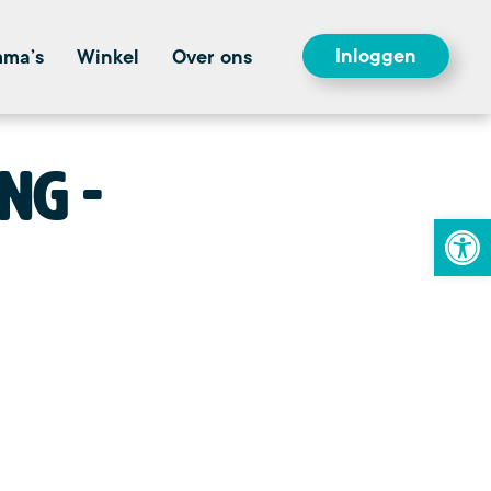
Inloggen
mma’s
Winkel
Over ons
ing
To