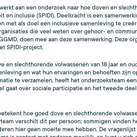
werkt aan een onderzoek naar hoe doven en slech
teit en inclusie (SPIDI). Deelkracht is een samenwer
n met als doel een inclusieve samenleving te creër
organisaties die veel weten over gehoor- en communi
 GGMD, doen mee aan deze samenwerking. Deze org
et SPIDI-project.
ove en slechthorende volwassenen van 18 jaar en oud
nleving en wat hun ervaringen en behoeften zijn op
rmatie te verzamelen, heeft het onderzoeksteam een 
l gaat over sociale participatie en het tweede deel o
ek betekent hoe goed dove en slechthorende volwa
team verschilt dit per persoon; sommigen vinden he
deren hier geen moeite mee hebben. De vragenlijst