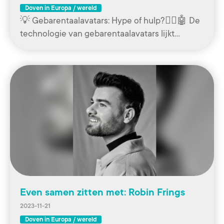
Doven in Europa / wereld
💡 Gebarentaalavatars: Hype of hulp?🧏‍♀️🤖 De
technologie van gebarentaalavatars lijkt…
Even samen zitten met: Robin Frings
2023-11-21
Doven in Europa / wereld