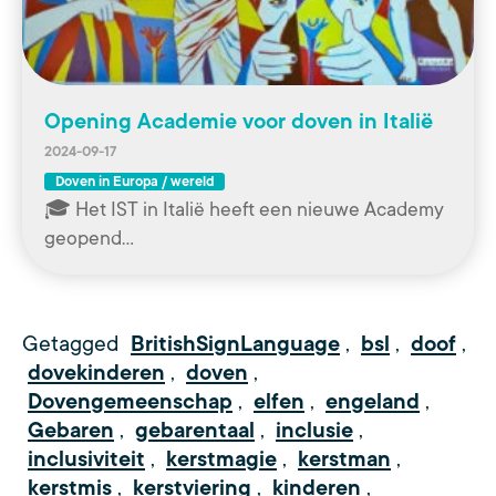
Opening Academie voor doven in Italië
2024-09-17
Doven in Europa / wereld
🎓 Het IST in Italië heeft een nieuwe Academy
geopend…
Getagged
BritishSignLanguage
,
bsl
,
doof
,
dovekinderen
,
doven
,
Dovengemeenschap
,
elfen
,
engeland
,
Gebaren
,
gebarentaal
,
inclusie
,
inclusiviteit
,
kerstmagie
,
kerstman
,
kerstmis
,
kerstviering
,
kinderen
,