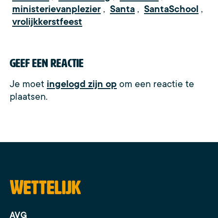
ministerievanplezier
,
Santa
,
SantaSchool
,
vrolijkkerstfeest
Geef een reactie
Je moet
ingelogd zijn op
om een reactie te
plaatsen.
Wettelijk
AVG