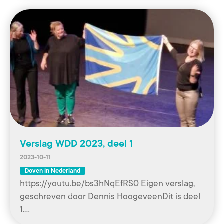
Verslag WDD 2023, deel 1
2023-10-11
Doven in Nederland
https://youtu.be/bs3hNqEfRS0 Eigen verslag,
geschreven door Dennis HoogeveenDit is deel
1.…