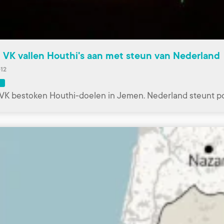
 VK vallen Houthi's aan met steun van Nederland
12
VK bestoken Houthi-doelen in Jemen. Nederland steunt po