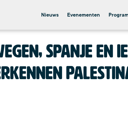
Nieuws
Evenementen
Progra
egen, Spanje en I
erkennen Palestin